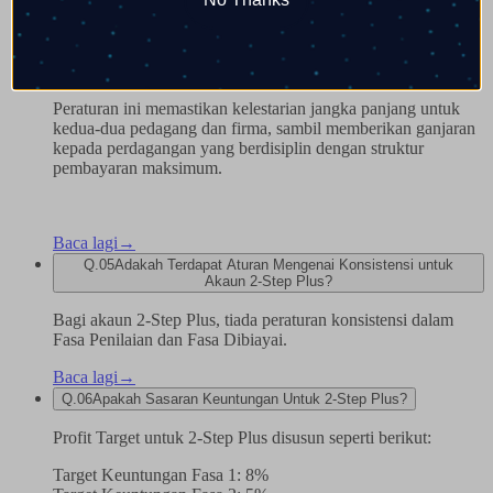
Untuk mengekalkan pembahagian ini, pedagang mesti
mengikuti
Protokol Risiko FTM Shield
yang direka untuk
mendorong pengurusan risiko yang disiplin.
Peraturan ini memastikan kelestarian jangka panjang untuk
kedua-dua pedagang dan firma, sambil memberikan ganjaran
kepada perdagangan yang berdisiplin dengan struktur
pembayaran maksimum.
Baca lagi
→
Q.
05
Adakah Terdapat Aturan Mengenai Konsistensi untuk
Akaun 2-Step Plus?
Bagi akaun 2-Step Plus, tiada peraturan konsistensi dalam
Fasa Penilaian dan Fasa Dibiayai.
Baca lagi
→
Q.
06
Apakah Sasaran Keuntungan Untuk 2-Step Plus?
Profit Target untuk 2-Step Plus disusun seperti berikut:
Target Keuntungan Fasa 1: 8%