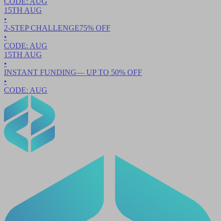
CODE:
AUG
15TH
AUG
•
2-STEP CHALLENGE
75
% OFF
•
CODE:
AUG
15TH
AUG
•
INSTANT FUNDING
— UP TO
50
% OFF
•
CODE:
AUG