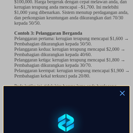
$100,000. Harga bergerak dengan cepat melawan anda, dan
kerugian terapung anda mencapai –$1,700. Ini melebihi
$1,000 yang dibenarkan. Sistem menutup perdagangan anda,
dan perkongsian keuntungan anda dikurangkan dari 70/30
kepada 50/50.
Contoh 3: Pelanggaran Berganda
Pelanggaran pertama: kerugian terapung mencapai $1,600 →
Pembahagian dikurangkan kepada 50/50.
Pelanggaran kedua: kerugian terapung mencapai $2,000 →
Pembahagian dikurangkan kepada 40/60.
Pelanggaran ketiga: kerugian terapung mencapai $1,800 →
Pembahagian dikurangkan kepada 30/70.
Pelanggaran keempat: kerugian terapung mencapai $1,900 →
Pembahagian kekal terkunci pada 20/80.
Pada ketika ini, tidak kira berapa lama anda berdagang
dengan berjaya, anda tidak dapat mendapatkan pembahagian
profit yang lebih tinggi semula.
Mengapa Ini Penting?
Peraturan Shield wujud untuk mendorong amalan
perdagangan yang bertanggungjawab, mencegah kerugian
besar daripada posisi yang terlalu besar, dan menghargai
konsistensi dan disiplin dengan pembayaran terbaik yang