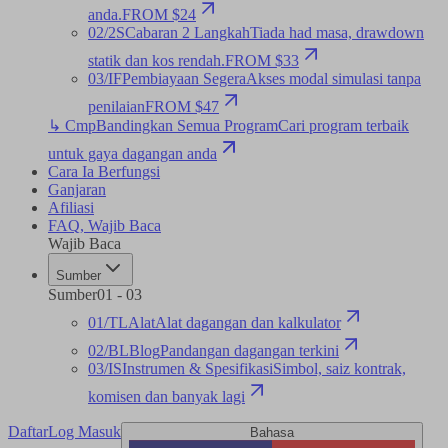
anda.
FROM $24
02
/
2S
Cabaran 2 Langkah
Tiada had masa, drawdown
statik dan kos rendah.
FROM $33
03
/
IF
Pembiayaan Segera
Akses modal simulasi tanpa
penilaian
FROM $47
↳ Cmp
Bandingkan Semua Program
Cari program terbaik
untuk gaya dagangan anda
Cara Ia Berfungsi
Ganjaran
Afiliasi
FAQ
,
Wajib Baca
Wajib Baca
Sumber
Sumber
01
-
03
01
/
TL
Alat
Alat dagangan dan kalkulator
02
/
BL
Blog
Pandangan dagangan terkini
03
/
IS
Instrumen & Spesifikasi
Simbol, saiz kontrak,
komisen dan banyak lagi
Daftar
Log Masuk
Bahasa