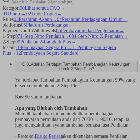
⌘
K
Kategori
00
Lihat semua FAQ
→
01
Umum
→
02
Trade Copier
→
Rules
03
Peraturan Akaun
→
04
Peraturan Perdagangan Umum
→
platforms
05
Platform Perdagangan
→
Payments and Withdrawals
06
Pembayaran dan Pengeluaran
→
1-Step
07
1-Step Nitro Penilaian
→
08
1-Step Nitro X Penilaian
→
2-Step
09
Penilaian 2-Langkah Plus
→
Instant
10
Pembiayaan Segera Pro
→
11
Pembiayaan Segera
Plus
→
12
Pembiayaan Segera Standard
→
Q.
01
Adakah Terdapat Tambahan Pembahagian Keuntungan
Untuk 2-Step Plus?
Ya, terdapat Tambahan Pembahagian Keuntungan 90% yang
tersedia untuk akaun 2-Step Plus.
Kos:
$0 yuran tambahan
Apa yang Diubah oleh Tambahan
Memilih tambahan ini meningkatkan pembahagian
pembayaran permulaan anda dari 70/30 → 90/10, tetapi ia
juga mengaktifkan syarat tambahan semasa fasa Penilaian:
- Protokol
Risiko Perisai
akan dikenakan semasa Penilaian,