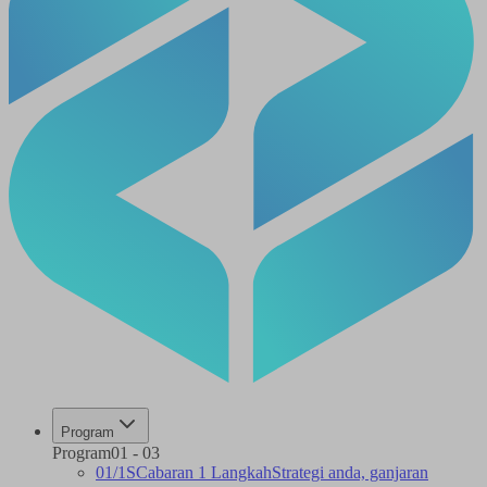
Program
Program
01
-
03
01
/
1S
Cabaran 1 Langkah
Strategi anda, ganjaran