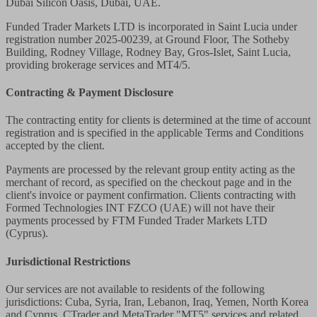
Dubai Silicon Oasis, Dubai, UAE.
Funded Trader Markets LTD
is incorporated in Saint Lucia under
registration number 2025-00239, at Ground Floor, The Sotheby
Building, Rodney Village, Rodney Bay, Gros-Islet, Saint Lucia,
providing brokerage services and MT4/5.
Contracting & Payment Disclosure
The contracting entity for clients is determined at the time of account
registration and is specified in the applicable Terms and Conditions
accepted by the client.
Payments are processed by the relevant group entity acting as the
merchant of record, as specified on the checkout page and in the
client's invoice or payment confirmation. Clients contracting with
Formed Technologies INT FZCO (UAE) will not have their
payments processed by FTM Funded Trader Markets LTD
(Cyprus).
Jurisdictional Restrictions
Our services are not available to residents of the following
jurisdictions: Cuba, Syria, Iran, Lebanon, Iraq, Yemen, North Korea
and Cyprus. CTrader and MetaTrader "MT5" services and related