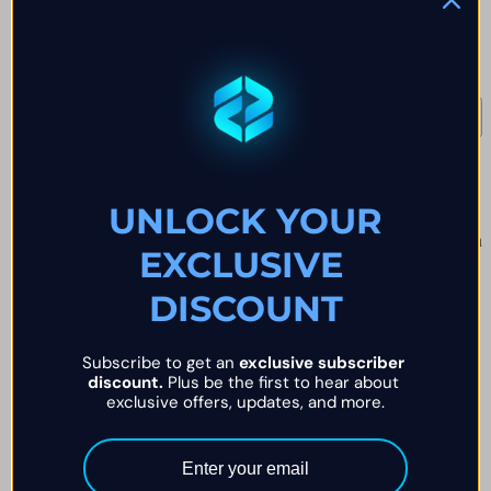
financé ou un paiement si l'entretien est jugé
insatisfaisant.
Des documents supplémentaires peuvent être demandés
à notre discrétion.
Lire la suite
→
Q.
04
Suis-je réintégré ou indemnisé si mon compte de trading est
compromis ?
Funded Trader Markets n'est pas responsable du piratage de
votre compte ou de vos comptes, il est de votre responsabilité
de protéger vos identifiants de compte à tout prix.
UNLOCK YOUR
Veuillez vous assurer que vos identifiants de compte restent en
EXCLUSIVE 
sécurité contre toute personne afin d'éviter qu'un tel
événement ne se produise.
DISCOUNT
Nous ne réactiverons pas les comptes qui ont été exposés,
partagés avec un tiers ou perdus en raison d'un piratage.
Subscribe to get an 
exclusive subscriber 
Action immédiate
: Si vous pensez que votre compte a été
discount.
 Plus be the first to hear about 
compromis, contactez notre équipe immédiatement et nous
exclusive offers, updates, and more.
serons heureux de vous aider à changer votre mot de passe
pour sécuriser votre compte de trading simulé.
Note importante
: Les réactivations de compte ne sont pas
envisagées. Il est essentiel de nous contacter dès que possible