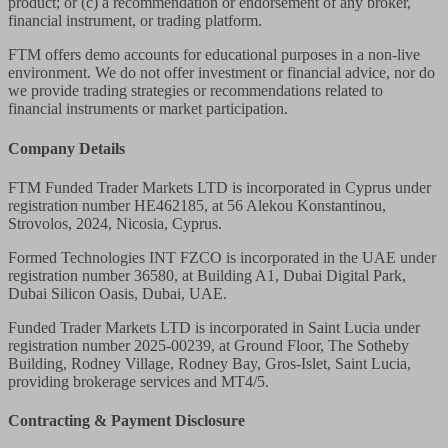
product; or (c) a recommendation or endorsement of any broker,
financial instrument, or trading platform.
FTM offers demo accounts for educational purposes in a non-live
environment. We do not offer investment or financial advice, nor do
we provide trading strategies or recommendations related to
financial instruments or market participation.
Company Details
FTM Funded Trader Markets LTD
is incorporated in Cyprus under
registration number HE462185, at 56 Alekou Konstantinou,
Strovolos, 2024, Nicosia, Cyprus.
Formed Technologies INT FZCO
is incorporated in the UAE under
registration number 36580, at Building A1, Dubai Digital Park,
Dubai Silicon Oasis, Dubai, UAE.
Funded Trader Markets LTD
is incorporated in Saint Lucia under
registration number 2025-00239, at Ground Floor, The Sotheby
Building, Rodney Village, Rodney Bay, Gros-Islet, Saint Lucia,
providing brokerage services and MT4/5.
Contracting & Payment Disclosure