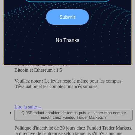
si vous soupçonnez un accès non autorisé à votre compte.
Lire la suite
→
Submit
Q.
05
Quel est le levier disponible dans tous les programmes ?
Tous les types et tailles de compte FTM ont le même levier et
ils sont les suivants :
No Thanks
Forex : 1:100
Métaux et Énergies : 1:30
Indices : 1:30
Autres cryptomonnaies : 1:2
Bitcoin et Ethereum : 1:5
Veuillez noter : Le levier reste le même pour les comptes
d'évaluation et les comptes financés simulés.
Lire la suite
→
Q.
06
Pendant combien de temps puis-je laisser mon compte
inactif chez Funded Trader Markets ?
Politique d'inactivité de 30 jours chez Funded Trader Markets,
la directive de l'entreprise selon laquelle, s'il n'y a aucune