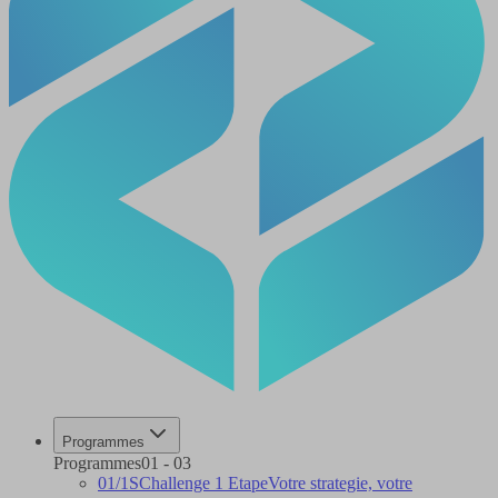
Programmes
Programmes
01
-
03
01
/
1S
Challenge 1 Etape
Votre strategie, votre