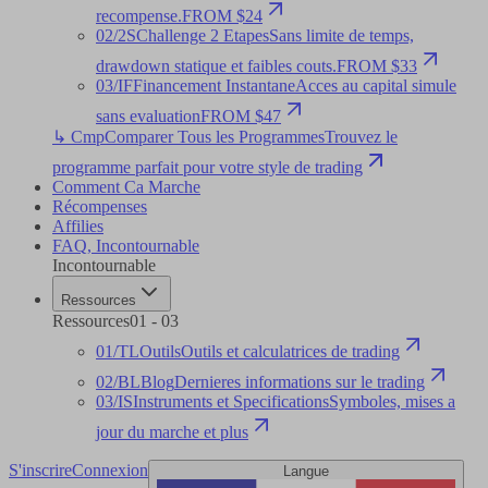
recompense.
FROM $24
02
/
2S
Challenge 2 Etapes
Sans limite de temps,
drawdown statique et faibles couts.
FROM $33
03
/
IF
Financement Instantane
Acces au capital simule
sans evaluation
FROM $47
↳ Cmp
Comparer Tous les Programmes
Trouvez le
programme parfait pour votre style de trading
Comment Ca Marche
Récompenses
Affilies
FAQ
,
Incontournable
Incontournable
Ressources
Ressources
01
-
03
01
/
TL
Outils
Outils et calculatrices de trading
02
/
BL
Blog
Dernieres informations sur le trading
03
/
IS
Instruments et Specifications
Symboles, mises a
jour du marche et plus
S'inscrire
Connexion
Langue