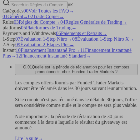
FAQ search
⌘
K
Catégories
00
Voir Toutes les FAQ
→
01
Général
→
02
Trade Copier
→
Rules
03
Règles du Compte
→
04
Règles Générales de Trading
→
platforms
05
Plateformes de Trading
→
Payments and Withdrawals
06
Paiements et Retraits
→
1-Step
07
Évaluation 1-Step Nitro
→
08
Évaluation 1-Step Nitro X
→
2-Step
09
Évaluation 2 Étapes Plus
→
Instant
10
Financement Instantané Pro
→
11
Financement Instantané
Plus
→
12
Financement Instantané Standard
→
Q.
01
Quelle est la période de réclamation pour les comptes
promotionnels chez Funded Trader Markets ?
Les comptes offerts fournis par Funded Trader Markets
doivent être réclamés dans les 30 jours suivant leur attribution.
Si le compte n'est pas réclamé dans le délai de 30 jours, l'offre
sera considérée comme nulle et le compte ne sera plus valable.
Note importante : la période de réclamation de 30 jours
commence à la date à laquelle le résultat du giveaway est
annoncé.
Lire la suite
→