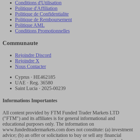
Conditions d'Utilisation
Politique d'Affiliation
Politique de Confidentialite
Politique de Remboursement
Politique AML
Conditions Promotionnelles
Communaute
Rejoindre Discord
Rejoindre X
Nous Contacter
Cyprus · HE462185
UAE · Reg. 36580
Saint Lucia · 2025-00239
Informations Importantes
All content provided by FTM Funded Trader Markets LTD
("FTM") and its affiliates is for general informational and
educational purposes only. The information on
www.fundedtradermarkets.com does not constitute: (a) investment
advice; (b) an offer or solicitation to buy or sell any financial