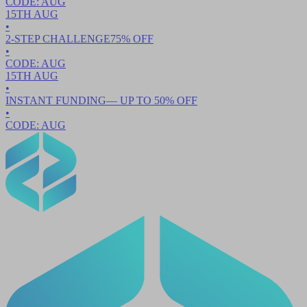
CODE:
AUG
15TH
AUG
•
2-STEP CHALLENGE
75
% OFF
•
CODE:
AUG
15TH
AUG
•
INSTANT FUNDING
— UP TO
50
% OFF
•
CODE:
AUG