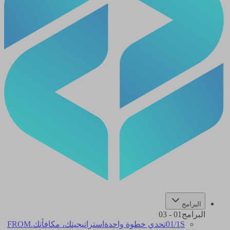
البرامج
البرامج
01
-
03
1S
/
01
تحدي خطوة واحدة
استراتيجيتك، مكافأتك.
FROM