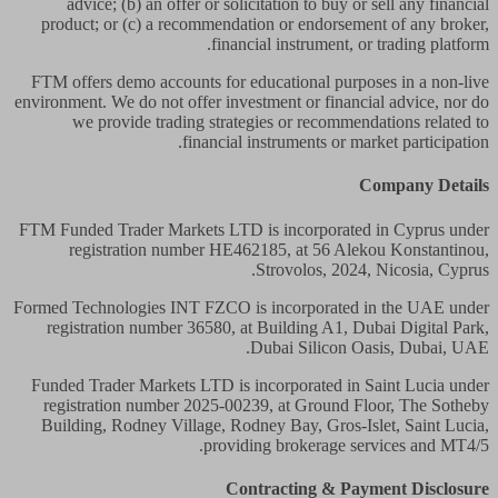
advice; (b) an offer or solicitation to buy or sell any financial
product; or (c) a recommendation or endorsement of any broker,
financial instrument, or trading platform.
FTM offers demo accounts for educational purposes in a non-live
environment. We do not offer investment or financial advice, nor do
we provide trading strategies or recommendations related to
financial instruments or market participation.
Company Details
FTM Funded Trader Markets LTD
is incorporated in Cyprus under
registration number HE462185, at 56 Alekou Konstantinou,
Strovolos, 2024, Nicosia, Cyprus.
Formed Technologies INT FZCO
is incorporated in the UAE under
registration number 36580, at Building A1, Dubai Digital Park,
Dubai Silicon Oasis, Dubai, UAE.
Funded Trader Markets LTD
is incorporated in Saint Lucia under
registration number 2025-00239, at Ground Floor, The Sotheby
Building, Rodney Village, Rodney Bay, Gros-Islet, Saint Lucia,
providing brokerage services and MT4/5.
Contracting & Payment Disclosure