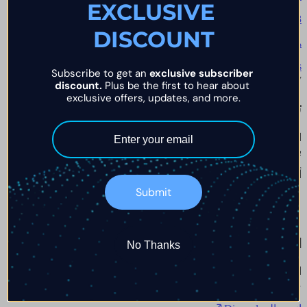
EXCLUSIVE 
→
Q.
03
DISCOUNT
هل هناك حد أدنى مطلوب لطلبات السحب؟
→
Browse all chapters
Subscribe to get an 
exclusive subscriber 
The Briefing · Weekly
discount.
 Plus be the first to hear about 
exclusive offers, updates, and more.
تقدم في عالم التداول
استقبل أبرز التحديثات وتقارير الصفقات والدفعات مباشرة إلى
بريدك.
أدخل بريدك الإلكتروني
Submit
انضم إلى مجتمعنا
No Thanks
اطّلع على تحليلات السوق الفورية، تواصل مع متداولي Prop، واستفد
من خبرات المحترفين.