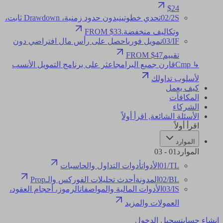
$24
2S
/
02
تحدي خطوتين
بدون حدود زمنية، Drawdown ثابت،
وتكاليف منخفضة.
FROM $33
IF
/
03
تمويل فوري
احصل على رأس مال افتراضي دون
تقييم
FROM $47
↳ Cmp
قارن جميع البرامج
اعثر على برنامج التمويل الأنسب
لأسلوب تداولك
كيف يعمل
المكافآت
الشركاء
الأسئلة الشائعة
,
اقرأ أولاً
اقرأ أولاً
الموارد
الموارد
01
-
03
TL
/
01
الأدوات
أدوات التداول والحاسبات
BL
/
02
المدونة
أحدث تحليلات الفوركس والـProp
IS
/
03
الأدوات المالية والمواصفات
الرموز، أحجام العقود،
العمولات والمزيد
إنشاء حساب
تسجيل الدخول