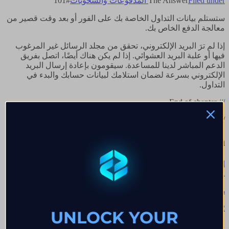
Filed under
The Answer
المدفوعات والسحوبات
#
101
ستستلم بيانات التداول الخاصة بك على الفور أو بعد وقت قصير من
معالجة الدفع الخاص بك.
إذا لم ترَ البريد الإلكتروني، تحقق من مجلد الرسائل غير المرغوب
فيها أو علبة البريد العشوائي. إذا لم يكن هناك أيضًا، اتصل بفريق
الدعم المباشر لدينا للمساعدة. سيقومون بإعادة إرسال البريد
الإلكتروني بسرعة لضمان استلامك لبيانات حسابك والبدء في
التداول.
/// End of chapter
/// Continue reading
Next chapters in
المدفوعات والسحوبات
→
Browse all
→
Q.
01
هل من الضروري إغلاق جميع الصفقات قبل طلب السحب؟
→
Q.
02
UNLOCK YOUR
متى سيتم معالجة استرداد رسوم الشراء الخاصة بي؟