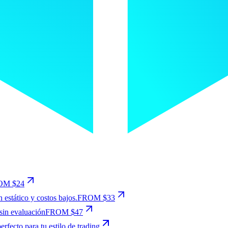
OM $24
estático y costos bajos.
FROM $33
sin evaluación
FROM $47
rfecto para tu estilo de trading