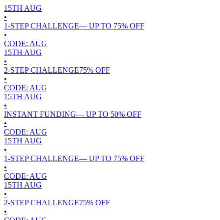
15TH
AUG
•
1-STEP CHALLENGE
— UP TO
75
% OFF
•
CODE:
AUG
15TH
AUG
•
2-STEP CHALLENGE
75
% OFF
•
CODE:
AUG
15TH
AUG
•
INSTANT FUNDING
— UP TO
50
% OFF
•
CODE:
AUG
15TH
AUG
•
1-STEP CHALLENGE
— UP TO
75
% OFF
•
CODE:
AUG
15TH
AUG
•
2-STEP CHALLENGE
75
% OFF
•