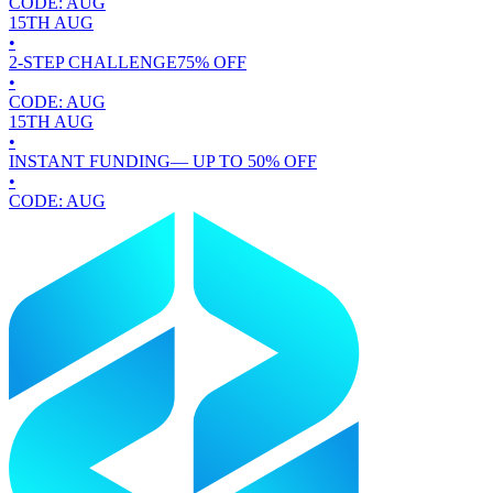
CODE:
AUG
15TH
AUG
•
2-STEP CHALLENGE
75
% OFF
•
CODE:
AUG
15TH
AUG
•
INSTANT FUNDING
— UP TO
50
% OFF
•
CODE:
AUG