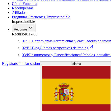
Cómo Funciona
Recompensas
Afiliados
Preguntas Frecuentes
,
Imprescindible
Imprescindible
Recursos
Recursos
01
-
03
01
/
TL
Herramientas
Herramientas y calculadoras de tradi
02
/
BL
Blog
Últimas perspectivas de trading
03
/
IS
Instrumentos y Especificaciones
Símbolos, actualiz
Registrarse
Iniciar sesión
Idioma