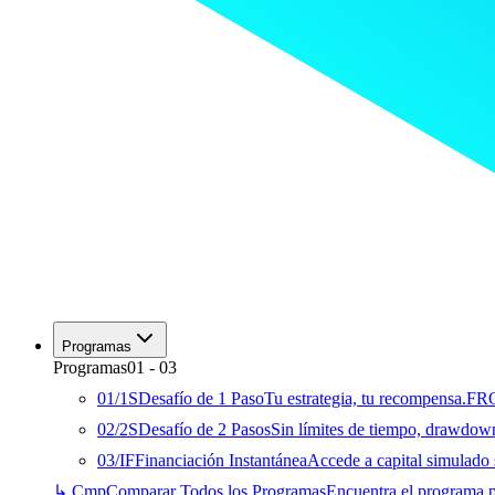
Programas
Programas
01
-
03
01
/
1S
Desafío de 1 Paso
Tu estrategia, tu recompensa.
FR
02
/
2S
Desafío de 2 Pasos
Sin límites de tiempo, drawdown 
03
/
IF
Financiación Instantánea
Accede a capital simulado 
↳ Cmp
Comparar Todos los Programas
Encuentra el programa pe